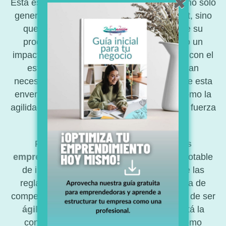
Esta estrategia de
oportunismo de marca
no solo
generó conversación masiva y engagement, sino
que también reforzó la percepción de que su
producto es deseado y superior, logrando un
impacto desproporcionado en comparación con el
esfuerzo y el presupuesto que se hubieran
necesitado para una campaña tradicional de esta
envergadura. Es una lección clara sobre cómo la
agilidad y la creatividad pueden superar a la fuerza
bruta del marketing.
Para los
emprendedores y pequeños
empresarios
, este caso es una fuente inagotable
de inspiración y una demostración de que las
reglas del juego han cambiado. No se trata de
competir con presupuestos millonarios, sino de ser
ágil, observador y atrevido
. ¿Dónde está la
conversación relevante en tu nicho? ¿Cómo