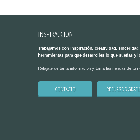
e este mini curso,
JUNIO 2026 ¡RESERVA YA MISMO! Si tie
ormación necesaria
promocional de tu negocio puedes lleva
ravés del proceso de
*Incluye el consumo: Eliges alguno de
y te ayudaremos a
con bebidas y pastelería salada ó dulc
as de marketing más
WhatsApp =) aquí a la derecha tienes e
drás las herramientas
INSPIRACCION
Trabajamos con inspiración, creatividad, sincerid
herramientas para que desarrolles lo que sueñas y lo
Relájate de tanta información y toma las riendas de tu n
CONTACTO
RECURSOS GRATI