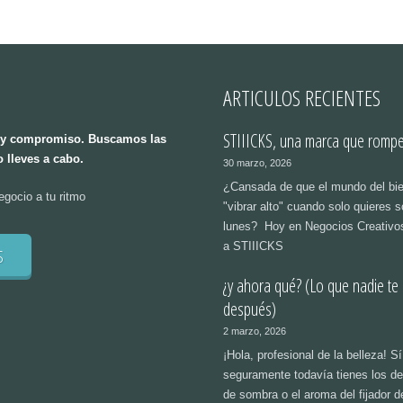
nes tarjetas, brochure o algo
manera que resuen
rlo para compartirlo con las asistentes.
exploraremos paso
 los combos preparados para el evento
para construir un
e. **** ¿Alguna duda? Escríbenos por
investigación, te
l botón.
crear perfiles de
acertadas y person
ARTICULOS RECIENTES
[…]
STIIICKS, una marca que rompe 
ad y compromiso. Buscamos las
 lleves a cabo.
30 marzo, 2026
¿Cansada de que el mundo del bie
egocio a tu ritmo
"vibrar alto" cuando solo quieres s
lunes? Hoy en Negocios Creativo
a STIIICKS
S
¿y ahora qué? (Lo que nadie te 
después)
2 marzo, 2026
¡Hola, profesional de la belleza! Sí
seguramente todavía tienes los 
de sombra o el aroma del fijador d