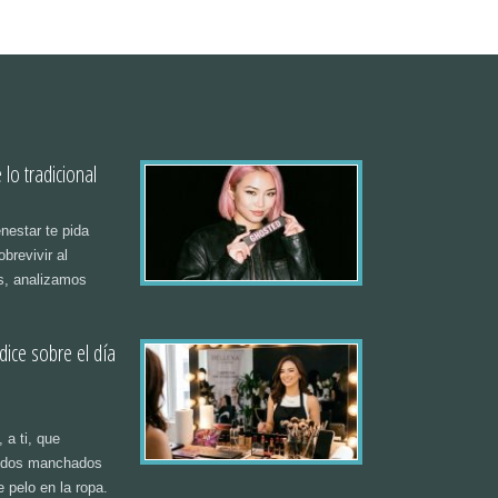
e con sus necesidades y deseos. Durante este mini curso,
 a paso cómo recopilar y analizar la información necesaria
 buyer persona efectivo. Te guiaremos a través del proceso de
 mostraremos cómo interpretar los datos y te ayudaremos a
tallados que te permitirán diseñar campañas de marketing más
alizadas. Al final de nuestra sesión, tendrás las herramientas
lo tradicional
nestar te pida
obrevivir al
s, analizamos
dice sobre el día
, a ti, que
dedos manchados
e pelo en la ropa.