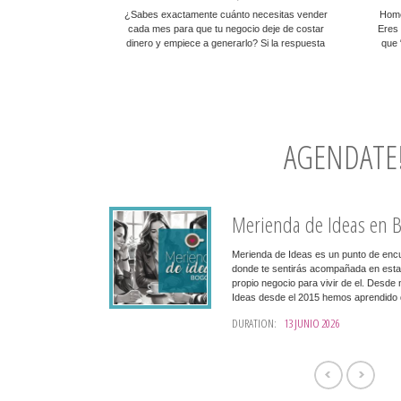
¿Sabes exactamente cuánto necesitas vender
Home
cada mes para que tu negocio deje de costar
Eres 
dinero y empiece a generarlo? Si la respuesta
que 
es “creo que sí” o “no estoy segura”, esta
alre
herramienta es para ti. Presentamos nuestra
Este 
Plantilla en Google Sheets para el Cálculo del
pensa
Punto de Equilibrio, una herramienta diseñada
poc
para emprendedores y dueños […]
AGENDATE
uyer persona
Merienda de Ideas en 
 uno de los
Merienda de Ideas es un punto de enc
ón de un buyer
donde te sentirás acompañada en esta
 concepto
propio negocio para vivir de el. Desde
as con tu audiencia
Ideas desde el 2015 hemos aprendido q
er éxito en el
interacción y networking para empren
DURATION:
13 JUNIO 2026
vender, sino a quién
muchas asistentes han logrado negocio
Un buyer persona no
amistades. Han aprendido de pares, e
da y precisa de tu
datos y tips importantes que han ayud
servados. Al
motivos, y por la experiencia que te
n tus clientes, sino
Aires ( Argentina) y 5 en Bogotá ( Co
omunicarte de
ENCUENTRO: BOGOTÁ (COLOMBI